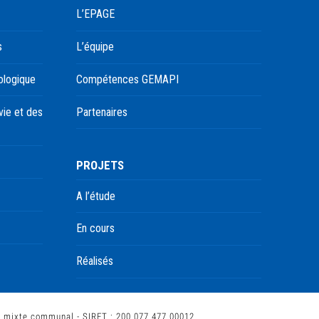
L’EPAGE
s
L’équipe
ologique
Compétences GEMAPI
ie et des
Partenaires
PROJETS
A l’étude
En cours
Réalisés
t mixte communal - SIRET : 200 077 477 00012