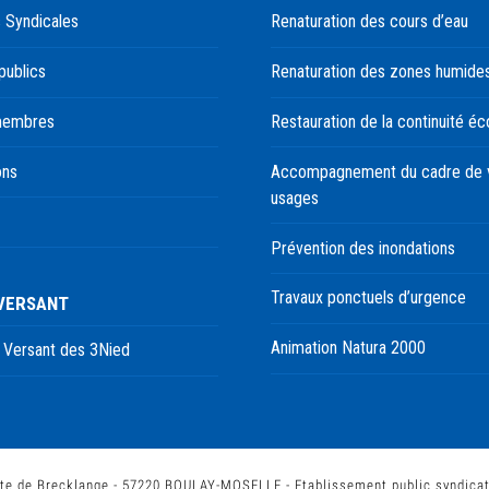
 Syndicales
Renaturation des cours d’eau
publics
Renaturation des zones humide
membres
Restauration de la continuité éc
ons
Accompagnement du cadre de v
usages
Prévention des inondations
Travaux ponctuels d’urgence
 VERSANT
Animation Natura 2000
 Versant des 3Nied
te de Brecklange - 57220 BOULAY-MOSELLE - Etablissement public syndica