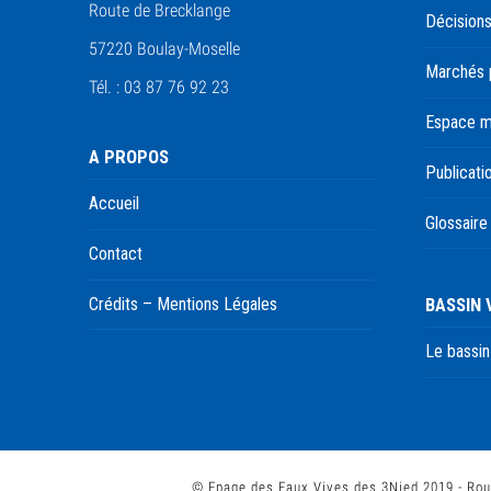
Route de Brecklange
Décisions
57220 Boulay-Moselle
Marchés 
Tél. : 03 87 76 92 23
Espace 
A PROPOS
Publicati
Accueil
Glossaire
Contact
BASSIN
Crédits – Mentions Légales
Le bassin
© Epage des Eaux Vives des 3Nied 2019 - Rou