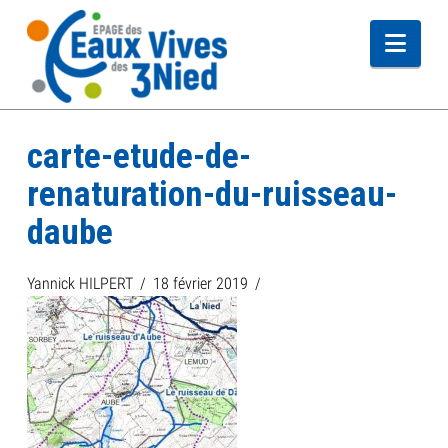
Navi
carte-etude-de-
renaturation-du-ruisseau-
daube
Yannick HILPERT
18 février 2019