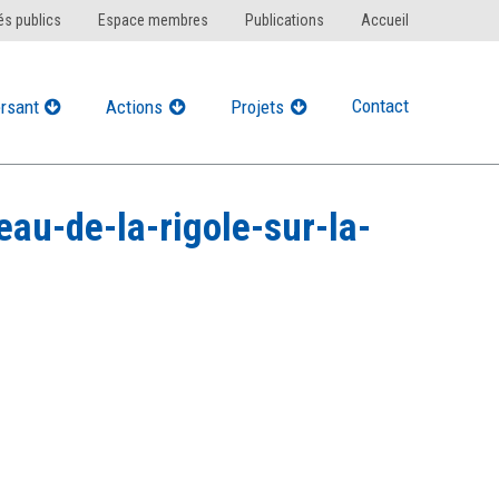
s publics
Espace membres
Publications
Accueil
Contact
rsant
Actions
Projets
au-de-la-rigole-sur-la-