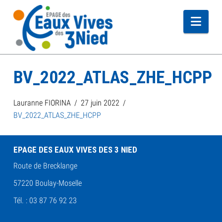
Navi
BV_2022_ATLAS_ZHE_HCPP
Lauranne FIORINA
27 juin 2022
BV_2022_ATLAS_ZHE_HCPP
EPAGE DES EAUX VIVES DES 3 NIED
Route de Brecklange
57220 Boulay-Moselle
Tél. : 03 87 76 92 23