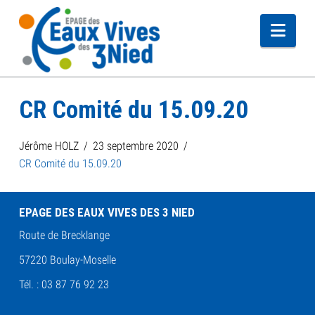
Navi
CR Comité du 15.09.20
Jérôme HOLZ
23 septembre 2020
CR Comité du 15.09.20
EPAGE DES EAUX VIVES DES 3 NIED
Route de Brecklange
57220 Boulay-Moselle
Tél. : 03 87 76 92 23