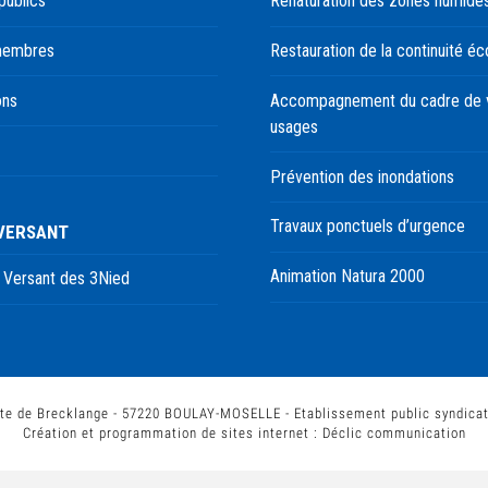
publics
Renaturation des zones humide
membres
Restauration de la continuité éc
ons
Accompagnement du cadre de v
usages
Prévention des inondations
Travaux ponctuels d’urgence
 VERSANT
Animation Natura 2000
 Versant des 3Nied
te de Brecklange - 57220 BOULAY-MOSELLE - Etablissement public syndica
Création et programmation de sites internet :
Déclic communication