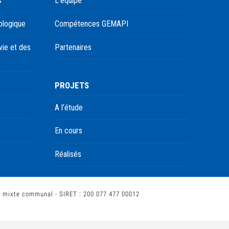
s
L’équipe
ologique
Compétences GEMAPI
ie et des
Partenaires
PROJETS
A l’étude
En cours
Réalisés
t mixte communal - SIRET : 200 077 477 00012