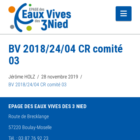
Navi
BV 2018/24/04 CR comité
03
Jérôme HOLZ
28 novembre 2019
BV 2018/24/04 CR comité 03
EPAGE DES EAUX VIVES DES 3 NIED
Route de Brecklange
57220 Boulay-Moselle
Tél. : 03 87 76 92 23