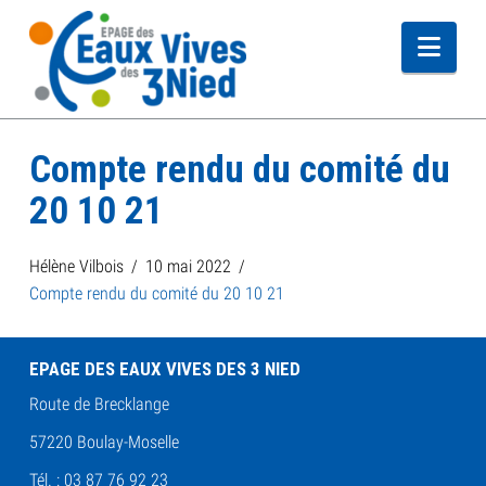
Navi
Compte rendu du comité du
20 10 21
Hélène Vilbois
10 mai 2022
Compte rendu du comité du 20 10 21
EPAGE DES EAUX VIVES DES 3 NIED
Route de Brecklange
57220 Boulay-Moselle
Tél. : 03 87 76 92 23