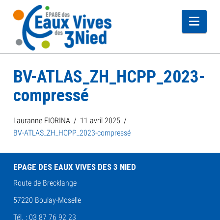
Navi
BV-ATLAS_ZH_HCPP_2023-
compressé
Lauranne FIORINA
11 avril 2025
BV-ATLAS_ZH_HCPP_2023-compressé
EPAGE DES EAUX VIVES DES 3 NIED
Route de Brecklange
57220 Boulay-Moselle
Tél. : 03 87 76 92 23