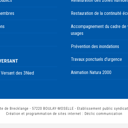
publics
Renaturation des zones humide
membres
Restauration de la continuité éc
ons
Accompagnement du cadre de v
usages
Prévention des inondations
Travaux ponctuels d’urgence
 VERSANT
Animation Natura 2000
 Versant des 3Nied
te de Brecklange - 57220 BOULAY-MOSELLE - Etablissement public syndica
Création et programmation de sites internet :
Déclic communication