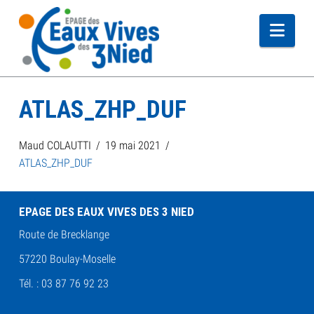
Navi
ATLAS_ZHP_DUF
Maud COLAUTTI
19 mai 2021
ATLAS_ZHP_DUF
EPAGE DES EAUX VIVES DES 3 NIED
Route de Brecklange
57220 Boulay-Moselle
Tél. : 03 87 76 92 23