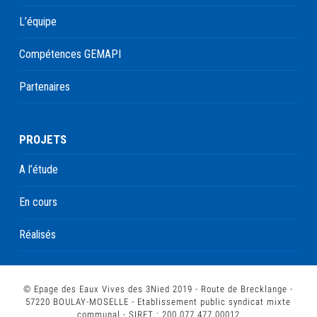
L’équipe
Compétences GEMAPI
Partenaires
PROJETS
A l’étude
En cours
Réalisés
© Epage des Eaux Vives des 3Nied 2019 - Route de Brecklange -
57220 BOULAY-MOSELLE - Etablissement public syndicat mixte
communal - SIRET : 200 077 477 00012