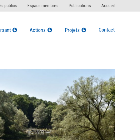
s publics
Espace membres
Publications
Accueil
Contact
rsant
Actions
Projets